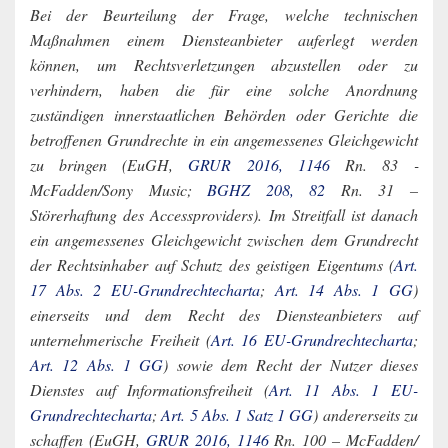
Bei der Beurteilung der Frage, welche technischen
Maßnahmen einem Diensteanbieter auferlegt werden
können, um Rechtsverletzungen abzustellen oder zu
verhindern, haben die für eine solche Anordnung
zuständigen innerstaatlichen Behörden oder Gerichte die
betroffenen Grundrechte in ein angemessenes Gleichgewicht
zu bringen (EuGH,
GRUR 2016, 1146
Rn. 83 ­
McFadden/Sony Music;
BGHZ 208, 82
Rn. 31 –
Störerhaftung des Accessproviders). Im Streitfall ist danach
ein angemessenes Gleichgewicht zwischen dem Grundrecht
der Rechtsinhaber auf Schutz des geistigen Eigentums (
Art.
17 Abs. 2 EU-Grundrechtecharta
;
Art. 14 Abs. 1 GG
)
einerseits und dem Recht des Diensteanbieters auf
unternehmerische Freiheit (
Art. 16 EU-Grundrechtecharta
;
Art. 12 Abs. 1 GG
) sowie dem Recht der Nutzer dieses
Dienstes auf Informationsfreiheit (
Art. 11 Abs. 1 EU-
Grundrechtecharta
;
Art. 5 Abs. 1 Satz 1 GG
) andererseits zu
schaffen (EuGH,
GRUR 2016, 1146
Rn. 100 – McFadden/