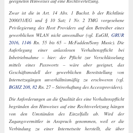
geeigneten Hinweises auf eine Rechtsverletzung.
Zwar ist die in Art. 14 Abs. 1 Buchst. b der Richtlinie
2000/31/EG und § 10 Satz 1 Nr. 2 TMG vorgesehene
Privilegierung des Host Providers auf den Betreiber eines
gewerblichen WLAN nicht anwendbar (vgl. EuGH,
GRUR
2016, 1146
Rn. 55 bis 65 – McFadden/Sony Music). Die
Auferlegung einer anlasslosen Verhaltenspflicht bei
Inbetriebnahme – hier: der Pflicht zur Verschlüsselung
mittels eines Passworts – wäre aber geeignet, das
Geschäftsmodell der gewerblichen Bereitstellung von
Internetzugängen unverhältnismäßig zu erschweren (vgl.
BGHZ 208, 82
Rn. 27 – Störerhaftung des Accessproviders).
Die Anforderungen an die Qualität des eine Verhaltenspflicht
begründen den Hinweises auf eine Rechtsverletzung hängen
von den Umständen des Einzelfalls ab. Wird der
Zugangsvermittler in Anspruch genommen, weil er die
Verbindung zu einer Internetseite herstellt, die über