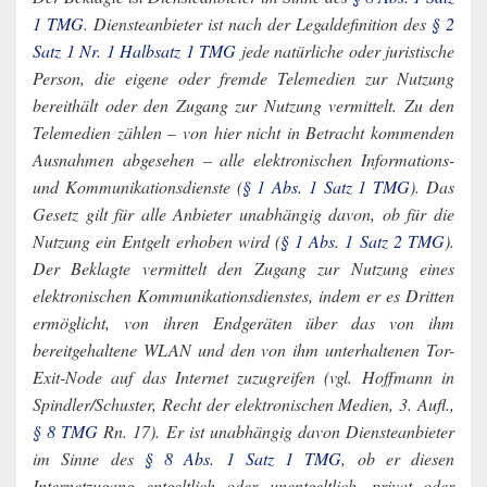
1 TMG
. Diensteanbieter ist nach der Legaldefinition des
§ 2
Satz 1 Nr. 1 Halbsatz 1 TMG
jede natürliche oder juristische
Person, die eigene oder fremde Telemedien zur Nutzung
bereithält oder den Zugang zur Nutzung vermittelt. Zu den
Telemedien zählen – von hier nicht in Betracht kommenden
Ausnahmen abgesehen – alle elektronischen Informations-
und Kommunikationsdienste (
§ 1 Abs. 1 Satz 1 TMG
). Das
Gesetz gilt für alle Anbieter unabhängig davon, ob für die
Nutzung ein Entgelt erhoben wird (
§ 1 Abs. 1 Satz 2 TMG
).
Der Beklagte vermittelt den Zugang zur Nutzung eines
elektronischen Kommunikationsdienstes, indem er es Dritten
ermöglicht, von ihren Endgeräten über das von ihm
bereitgehaltene WLAN und den von ihm unterhaltenen Tor-
Exit-Node auf das Internet zuzugreifen (vgl. Hoffmann in
Spindler/Schuster, Recht der elektronischen Medien, 3. Aufl.,
§ 8 TMG
Rn. 17). Er ist unabhängig davon Diensteanbieter
im Sinne des
§ 8 Abs. 1 Satz 1 TMG
, ob er diesen
Internetzugang entgeltlich oder unentgeltlich, privat oder