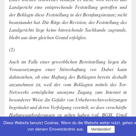
Landgericht eine entsprechende Feststellung getroffen und
der Beklagte diese Feststellung in der Berufungsinstanz nicht
beanstandet hat. Die Rüge der Revision, der Feststellung des
Landgerichts liege keine hinreichende Sachkunde zugrunde,
bleibt aus dem gleichen Grund erfolglos.
(2)
Auch im Falle einer gewerblichen Bereitstellung liegen die
Voraussetzungen einer Störerhaftung vor. Dabei kann
dahinstehen, ob eine Haftung des Beklagten bereits deshalb
anzunehmen ist, weil der vom Beklagten mittels des Tor-
Netzwerks ermöglichte anonyme Zugang zum Internet in
besonderer Weise die Gefahr von Urheberrechtsverletzungen
begründet und deren Verfolgung vereitelt, so dass verschärfte
Haftungsanforderungen zu gelten haben (vgl. BGH, Urteil
vom 15. Januar 2009 –
I ZR 57/07
,
GRUR 2009, 841
Rn. 21
Diese Website benutzt Cookies. Wenn du die Website weiter nutzt, gehen w
von deinem Einverständnis aus.
=
WRP 2009, 1139
– Cybersky;
BGHZ 194, 339
Rn. 22 –
Verstanden!