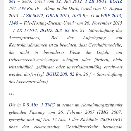
881
– Sedo; Urteil vom 12. Juli 2012 ­
I ZR 18/11
,
BGHZ
194, 339
Rn. 19 – Alone in the Dark; Urteil vom 15. August
2013 –
I ZR 80/12
,
GRUR 2013, 1030
Rn. 31 =
WRP 2013,
1348
– File-Hosting-Dienst; Urteil vom 26. November 2015
–
I ZR 174/14
,
BGHZ 208, 82
Rn. 21 ­ Störerhaftung des
Accessproviders). Bei der Auferlegung von
Kontrollmaßnahmen ist zu beachten, dass Geschäftsmodelle,
die nicht in besonderer Weise die Gefahr von
Urheberrechtsverletzungen schaffen oder fördern, nicht
wirtschaftlich gefährdet oder unverhältnismäßig erschwert
werden dürfen (vgl.
BGHZ 208, 82
Rn. 26 f. – Störerhaftung
des Accessproviders).
cc)
Die in
§ 8 Abs. 1 TMG
in seiner im Abmahnungszeitpunkt
geltenden Fassung vom 26. Februar 2007 (TMG 2007)
geregelte und auf Art. 12 Abs. 1 der Richtlinie 2000/31/EG
über den elektronischen Geschäftsverkehr beruhende