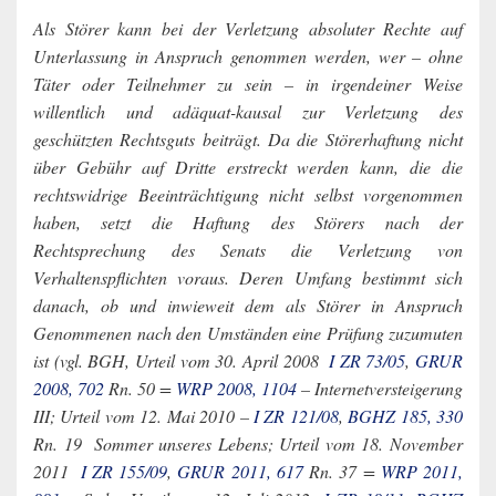
Als Störer kann bei der Verletzung absoluter Rechte auf
Unterlassung in Anspruch genommen werden, wer – ohne
Täter oder Teilnehmer zu sein – in irgendeiner Weise
willentlich und adäquat-kausal zur Verletzung des
geschützten Rechtsguts beiträgt. Da die Störerhaftung nicht
über Gebühr auf Dritte erstreckt werden kann, die die
rechtswidrige Beeinträchtigung nicht selbst vorgenommen
haben, setzt die Haftung des Störers nach der
Rechtsprechung des Senats die Verletzung von
Verhaltenspflichten voraus. Deren Umfang bestimmt sich
danach, ob und inwieweit dem als Störer in Anspruch
Genommenen nach den Umständen eine Prüfung zuzumuten
ist (vgl. BGH, Urteil vom 30. April 2008 ­
I ZR 73/05
,
GRUR
2008, 702
Rn. 50 =
WRP 2008, 1104
– Internetversteigerung
III; Urteil vom 12. Mai 2010 –
I ZR 121/08
,
BGHZ 185, 330
Rn. 19 ­ Sommer unseres Lebens; Urteil vom 18. November
2011 ­
I ZR 155/09
,
GRUR 2011, 617
Rn. 37 =
WRP 2011,