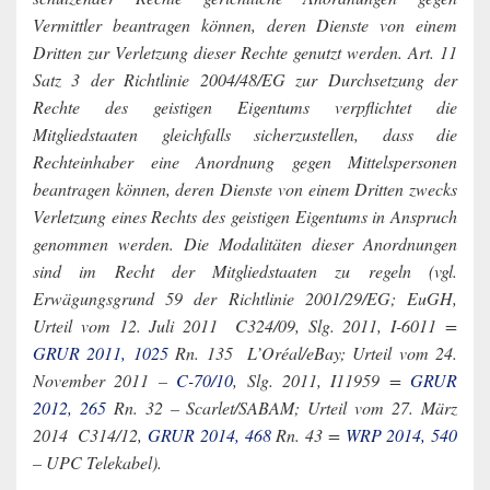
Vermittler beantragen können, deren Dienste von einem
Dritten zur Verletzung dieser Rechte genutzt werden. Art. 11
Satz 3 der Richtlinie 2004/48/EG zur Durchsetzung der
Rechte des geistigen Eigentums verpflichtet die
Mitgliedstaaten gleichfalls sicherzustellen, dass die
Rechteinhaber eine Anordnung gegen Mittelspersonen
beantragen können, deren Dienste von einem Dritten zwecks
Verletzung eines Rechts des geistigen Eigentums in Anspruch
genommen werden. Die Modalitäten dieser Anordnungen
sind im Recht der Mitgliedstaaten zu regeln (vgl.
Erwägungsgrund 59 der Richtlinie 2001/29/EG; EuGH,
Urteil vom 12. Juli 2011 ­ C­324/09, Slg. 2011, I-6011 =
GRUR 2011, 1025
Rn. 135 ­ L’Oréal/eBay; Urteil vom 24.
November 2011 –
C-70/10
, Slg. 2011, I­11959 =
GRUR
2012, 265
Rn. 32 – Scarlet/SABAM; Urteil vom 27. März
2014 ­ C­314/12,
GRUR 2014, 468
Rn. 43 =
WRP 2014, 540
– UPC Telekabel).