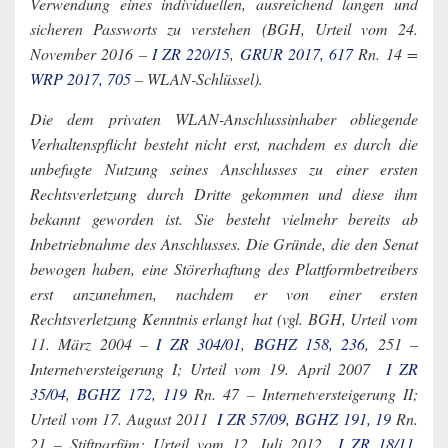
Verwendung eines individuellen, ausreichend langen und
sicheren Passworts zu verstehen (BGH, Urteil vom 24.
November 2016 –
I ZR 220/15
,
GRUR 2017, 617
Rn. 14 =
WRP 2017, 705
– WLAN-Schlüssel).
Die dem privaten WLAN-Anschlussinhaber obliegende
Verhaltenspflicht besteht nicht erst, nachdem es durch die
unbefugte Nutzung seines Anschlusses zu einer ersten
Rechtsverletzung durch Dritte gekommen und diese ihm
bekannt geworden ist. Sie besteht vielmehr bereits ab
Inbetriebnahme des Anschlusses. Die Gründe, die den Senat
bewogen haben, eine Störerhaftung des Plattformbetreibers
erst anzunehmen, nachdem er von einer ersten
Rechtsverletzung Kenntnis erlangt hat (vgl. BGH, Urteil vom
11. März 2004 –
I ZR 304/01
,
BGHZ 158, 236
, 251 –
Internetversteigerung I; Urteil vom 19. April 2007 ­
I ZR
35/04
,
BGHZ 172, 119
Rn. 47 – Internetversteigerung II;
Urteil vom 17. August 2011 ­
I ZR 57/09
,
BGHZ 191, 19
Rn.
21 – Stiftparfüm; Urteil vom 12. Juli 2012 ­
I ZR 18/11
,