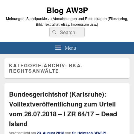
Blog AW3P
Meinungen, Standpunkte zu Abmahnungen und Rechtsfragen (Filesharing,
Bild, Text, Zitat, eBay, Impressum usw.)
Search
Suche
for:
Menu
KATEGORIE-ARCHIV:
RKA.
RECHTSANWÄLTE
Bundesgerichtshof (Karlsruhe):
Volltextveröffentlichung zum Urteil
vom 26.07.2018 – I ZR 64/17 – Dead
Island
Veröffentlicht am
23. August 2018
von
St. Heintsch (AW3P)