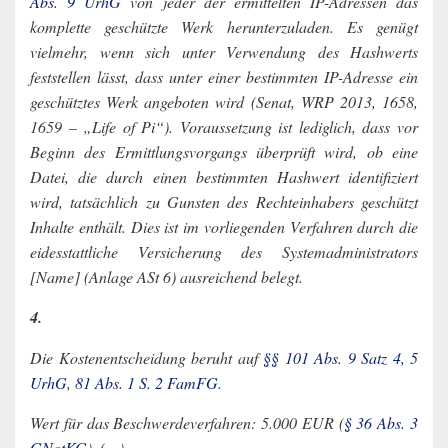
Abs. 9 UrhG
von jeder der ermittelten IP-Adressen das
komplette geschützte Werk herunterzuladen. Es genügt
vielmehr, wenn sich unter Verwendung des Hashwerts
feststellen lässt, dass unter einer bestimmten IP-Adresse ein
geschütztes Werk angeboten wird (Senat, WRP 2013, 1658,
1659 – „Life of Pi“). Voraussetzung ist lediglich, dass vor
Beginn des Ermittlungsvorgangs überprüft wird, ob eine
Datei, die durch einen bestimmten Hashwert identifiziert
wird, tatsächlich zu Gunsten des Rechteinhabers geschützt
Inhalte enthält. Dies ist im vorliegenden Verfahren durch die
eidesstattliche Versicherung des Systemadministrators
[Name] (Anlage ASt 6) ausreichend belegt.
4.
Die Kostenentscheidung beruht auf
§§ 101 Abs. 9 Satz 4, 5
UrhG
,
81 Abs. 1 S. 2 FamFG
.
Wert für das Beschwerdeverfahren: 5.000 EUR (
§ 36 Abs. 3
GNotKG
). (…)