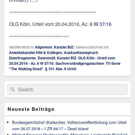
~~~~~~~~~~~~~~~~~~~~~~~~~~~~~~~~
OLG Köln, Urteil vom 20.04.2016, Az.
6 W 37/16
~~~~~~~~~~~~~~~~~~~~~~
Veröffentlicht in
Allgemein
,
Kanzlei BIZ
|
Gekennzeichnet mit
Anwaltskanzlei Hild & Kollegen
,
Auskunftsanspruch
,
Dateifragmente
,
Datenmüll
,
Kanzlei BIZ
,
OLG Köln - Urteil vom
20.04.2016 - Az. 6 W 37/16
,
Sachverständigengutachten
,
TV-Serie
"The Walking Dead"
,
§ 101 Abs. 9 UrhG
Primärer
Search
Suche
Seitenleisten
for:
Widget-
Bereich
Neueste Beiträge
Bundesgerichtshof (Karlsruhe): Volltextveröffentlichung zum Urteil
vom 26.07.2018 – I ZR 64/17 – Dead Island
Waldorf Frommer Rechtsanwälte (München): Landgericht Bielefeld