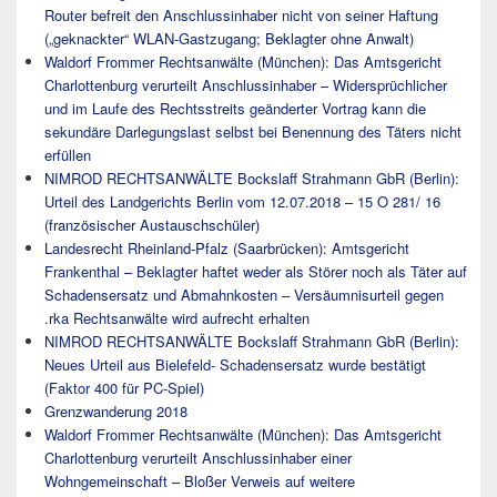
Router befreit den Anschlussinhaber nicht von seiner Haftung
(„geknackter“ WLAN-Gastzugang; Beklagter ohne Anwalt)
Waldorf Frommer Rechtsanwälte (München): Das Amtsgericht
Charlottenburg verurteilt Anschlussinhaber – Widersprüchlicher
und im Laufe des Rechtsstreits geänderter Vortrag kann die
sekundäre Darlegungslast selbst bei Benennung des Täters nicht
erfüllen
NIMROD RECHTSANWÄLTE Bockslaff Strahmann GbR (Berlin):
Urteil des Landgerichts Berlin vom 12.07.2018 – 15 O 281/ 16
(französischer Austauschschüler)
Landesrecht Rheinland-Pfalz (Saarbrücken): Amtsgericht
Frankenthal – Beklagter haftet weder als Störer noch als Täter auf
Schadensersatz und Abmahnkosten – Versäumnisurteil gegen
.rka Rechtsanwälte wird aufrecht erhalten
NIMROD RECHTSANWÄLTE Bockslaff Strahmann GbR (Berlin):
Neues Urteil aus Bielefeld- Schadensersatz wurde bestätigt
(Faktor 400 für PC-Spiel)
Grenzwanderung 2018
Waldorf Frommer Rechtsanwälte (München): Das Amtsgericht
Charlottenburg verurteilt Anschlussinhaber einer
Wohngemeinschaft – Bloßer Verweis auf weitere