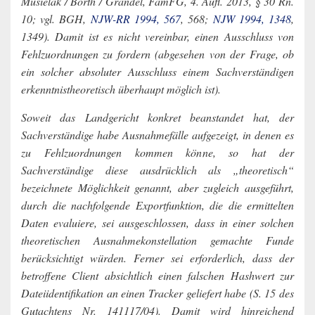
Musielak / Borth / Grandel, FamFG, 4. Aufl. 2013, § 30 Rn.
10; vgl. BGH,
NJW-RR 1994, 567
, 568;
NJW 1994, 1348
,
1349). Damit ist es nicht vereinbar, einen Ausschluss von
Fehlzuordnungen zu fordern (abgesehen von der Frage, ob
ein solcher absoluter Ausschluss einem Sachverständigen
erkenntnistheoretisch überhaupt möglich ist).
Soweit das Landgericht konkret beanstandet hat, der
Sachverständige habe Ausnahmefälle aufgezeigt, in denen es
zu Fehlzuordnungen kommen könne, so hat der
Sachverständige diese ausdrücklich als „theoretisch“
bezeichnete Möglichkeit genannt, aber zugleich ausgeführt,
durch die nachfolgende Exportfunktion, die die ermittelten
Daten evaluiere, sei ausgeschlossen, dass in einer solchen
theoretischen Ausnahmekonstellation gemachte Funde
berücksichtigt würden. Ferner sei erforderlich, dass der
betroffene Client absichtlich einen falschen Hashwert zur
Dateiidentifikation an einen Tracker geliefert habe (S. 15 des
Gutachtens Nr. 141117/04). Damit wird hinreichend