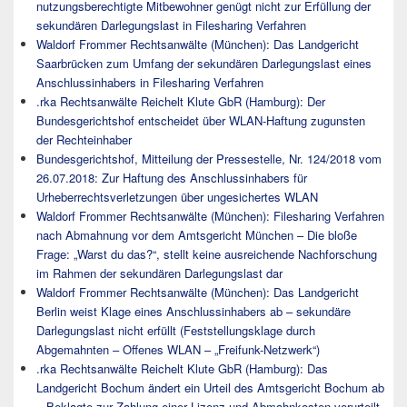
nutzungsberechtigte Mitbewohner genügt nicht zur Erfüllung der
sekundären Darlegungslast in Filesharing Verfahren
Waldorf Frommer Rechtsanwälte (München): Das Landgericht
Saarbrücken zum Umfang der sekundären Darlegungslast eines
Anschlussinhabers in Filesharing Verfahren
.rka Rechtsanwälte Reichelt Klute GbR (Hamburg): Der
Bundesgerichtshof entscheidet über WLAN-Haftung zugunsten
der Rechteinhaber
Bundesgerichtshof, Mitteilung der Pressestelle, Nr. 124/2018 vom
26.07.2018: Zur Haftung des Anschlussinhabers für
Urheberrechtsverletzungen über ungesichertes WLAN
Waldorf Frommer Rechtsanwälte (München): Filesharing Verfahren
nach Abmahnung vor dem Amtsgericht München – Die bloße
Frage: „Warst du das?“, stellt keine ausreichende Nachforschung
im Rahmen der sekundären Darlegungslast dar
Waldorf Frommer Rechtsanwälte (München): Das Landgericht
Berlin weist Klage eines Anschlussinhabers ab – sekundäre
Darlegungslast nicht erfüllt (Feststellungsklage durch
Abgemahnten – Offenes WLAN – „Freifunk-Netzwerk“)
.rka Rechtsanwälte Reichelt Klute GbR (Hamburg): Das
Landgericht Bochum ändert ein Urteil des Amtsgericht Bochum ab
– Beklagte zur Zahlung einer Lizenz und Abmahnkosten verurteilt,