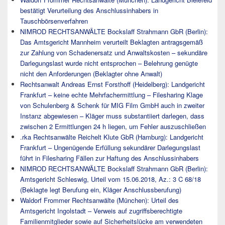
bestätigt Verurteilung des Anschlussinhabers in
Tauschbörsenverfahren
NIMROD RECHTSANWÄLTE Bockslaff Strahmann GbR (Berlin):
Das Amtsgericht Mannheim verurteilt Beklagten antragsgemäß
zur Zahlung von Schadenersatz und Anwaltskosten – sekundäre
Darlegungslast wurde nicht entsprochen – Belehrung genügte
nicht den Anforderungen (Beklagter ohne Anwalt)
Rechtsanwalt Andreas Ernst Forsthoff (Heidelberg): Landgericht
Frankfurt – keine echte Mehrfachermittlung – Filesharing Klage
von Schulenberg & Schenk für MIG Film GmbH auch in zweiter
Instanz abgewiesen – Kläger muss substantiiert darlegen, dass
zwischen 2 Ermittlungen 24 h liegen, um Fehler auszuschließen
.rka Rechtsanwälte Reichelt Klute GbR (Hamburg): Landgericht
Frankfurt – Ungenügende Erfüllung sekundärer Darlegungslast
führt in Filesharing Fällen zur Haftung des Anschlussinhabers
NIMROD RECHTSANWÄLTE Bockslaff Strahmann GbR (Berlin):
Amtsgericht Schleswig, Urteil vom 15.06.2018, Az.: 3 C 68/18
(Beklagte legt Berufung ein, Kläger Anschlussberufung)
Waldorf Frommer Rechtsanwälte (München): Urteil des
Amtsgericht Ingolstadt – Verweis auf zugriffsberechtigte
Familienmitglieder sowie auf Sicherheitslücke am verwendeten