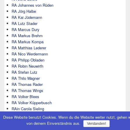
RA Johannes von Rüden
RA Jörg Halbe
RA Kai Jüdemann
RA Lutz Stader
RA Marcus Dury
RA Markus Brehm
RA Markus Kompa
RA Matthias Lederer
RA Nico Werdermann
RA Philipp Obladen
RA Robin Neuwirth
RA Stefan Lutz
RA Thilo Wagner
RA Thomas Rader
RA Thomas Wings
RA Volker Blees
RA Volker Küpperbusch
RAin Carola Sieling
RAin Denise Himburg
Diese Website benutzt Cookies. Wenn du die Website weiter nutzt, gehen w
RAin Frauke Andresen
von deinem Einverständnis aus.
Verstanden!
RAin Hasibah Mahnaz Tahiry