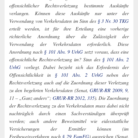
offensichtlicher Rechtsverletzung bestimmte Auskünfte
verlangen. Können diese Auskünfte nur unter der
Verwendung von Verkehrsdaten im Sinn des
§ 3 Nr. 30 TKG
erteilt werden, ist für ihre Erteilung eine vorherige
richterliche Anordnung über die Zulässigkeit der
Verwendung der Verkehrsdaten erforderlich. Diese
Anordnung nach
§ 101 Abs. 9 UrhG
setzt voraus, dass eine
offensichtliche Rechtsverletzung im? Sinn des
§ 101 Abs. 2
UrhG
vorliegt. Dabei bezieht sich das Erfordernis der
Offensichtlichkeit in
§ 101 Abs. 2 UrhG
neben der
Rechtsverletzung auch auf die Zuordnung dieser Verletzung
zu den begehrten Verkehrsdaten (Senat,
GRUR-RR 2009, 9
,
11 – „Ganz anders“;
GRUR-RR 2012, 335
). Die Zuordnung
der Rechtsverletzung zu den Verkehrsdaten muss dabei nicht
nachträglich durch einen Sachverständigen überprüft
werden; auch andere Beweismittel wie eidesstattliche
Versicherungen der Ermittler können (im
Freibeweisverfahren nach
§ 29 FamFG
) ausreichen (Senat,