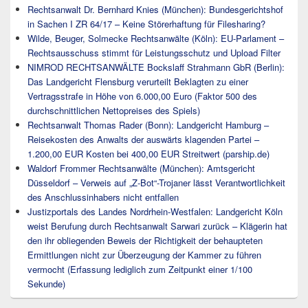
Rechtsanwalt Dr. Bernhard Knies (München): Bundesgerichtshof
in Sachen I ZR 64/17 – Keine Störerhaftung für Filesharing?
Wilde, Beuger, Solmecke Rechtsanwälte (Köln): EU-Parlament –
Rechtsausschuss stimmt für Leistungsschutz und Upload Filter
NIMROD RECHTSANWÄLTE Bockslaff Strahmann GbR (Berlin):
Das Landgericht Flensburg verurteilt Beklagten zu einer
Vertragsstrafe in Höhe von 6.000,00 Euro (Faktor 500 des
durchschnittlichen Nettopreises des Spiels)
Rechtsanwalt Thomas Rader (Bonn): Landgericht Hamburg –
Reisekosten des Anwalts der auswärts klagenden Partei –
1.200,00 EUR Kosten bei 400,00 EUR Streitwert (parship.de)
Waldorf Frommer Rechtsanwälte (München): Amtsgericht
Düsseldorf – Verweis auf „Z-Bot“-Trojaner lässt Verantwortlichkeit
des Anschlussinhabers nicht entfallen
Justizportals des Landes Nordrhein-Westfalen: Landgericht Köln
weist Berufung durch Rechtsanwalt Sarwari zurück – Klägerin hat
den ihr obliegenden Beweis der Richtigkeit der behaupteten
Ermittlungen nicht zur Überzeugung der Kammer zu führen
vermocht (Erfassung lediglich zum Zeitpunkt einer 1/100
Sekunde)