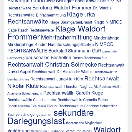
Aktivlegitimation
Beklagter ohne Anwalt
Berufung .rka
AW3P
Berufung Waldorf Frommer
Dr. Wachs
Rechtsanwälte
Klage .rka
Rechtsanwälte
Einfachermittlung
Rechtsanwälte
Klage NIMROD
Klage BaumgartenBrandt
Klage Waldorf
Klage Rasch Rechtsanwälte
Frommer
Mehrfachermittlung
Minderjährige
NIMROD
Minderjährige Kinder
Nachforschungspflichten
RECHTSANWÄLTE Bockslaff Strahmann GbR
pauschaler
pauschales Bestreiten
Rasch Rechtsanwälte
Sachvortrag
Rechtsanwalt Christian Solmecke
Rechtsanwalt
David Appel
Rechtsanwalt Dr. Alexander Wachs
Rechtsanwalt Dr.
Rechtsanwalt
Rechtsanwalt Jung-Hun Kim
Bernhard Knies
Nikolai Klute
Rechtsanwalt Thorsten Nagl LL.M.
Rechtsanwältin
Rechtsanwältin Carolin Kluge
Anamaria Scheunemann
Rechtsanwältin Claudia Lucka
Rechtsanwältin Cornelia Raiser
Rechtsanwältin Sandrine Schwertler
Rechtsanwältin Eva-Maria Forster
sekundäre
Sachverständigengutachten
Darlegungslast
theoretische Möglichkeit
Waldorf
Verjährung
Versäumnisurteil
Verjährung Filesharing