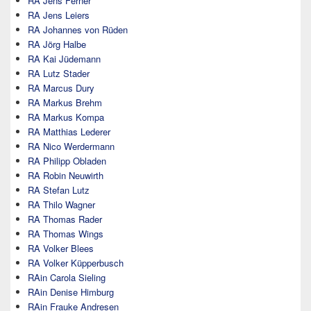
RA Jens Ferner
RA Jens Leiers
RA Johannes von Rüden
RA Jörg Halbe
RA Kai Jüdemann
RA Lutz Stader
RA Marcus Dury
RA Markus Brehm
RA Markus Kompa
RA Matthias Lederer
RA Nico Werdermann
RA Philipp Obladen
RA Robin Neuwirth
RA Stefan Lutz
RA Thilo Wagner
RA Thomas Rader
RA Thomas Wings
RA Volker Blees
RA Volker Küpperbusch
RAin Carola Sieling
RAin Denise Himburg
RAin Frauke Andresen