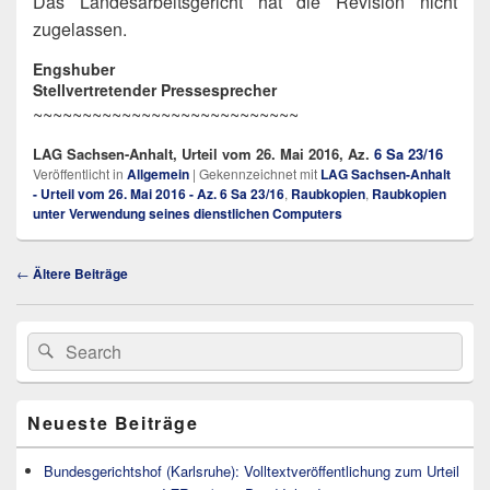
Das Landesarbeitsgericht hat die Revision nicht
zugelassen.
Engshuber
Stellvertretender Pressesprecher
~~~~~~~~~~~~~~~~~~~~~~~~~~~
LAG Sachsen-Anhalt, Urteil vom 26. Mai 2016, Az.
6 Sa 23/16
Veröffentlicht in
Allgemein
|
Gekennzeichnet mit
LAG Sachsen-Anhalt
- Urteil vom 26. Mai 2016 - Az. 6 Sa 23/16
,
Raubkopien
,
Raubkopien
unter Verwendung seines dienstlichen Computers
Beitragsnavigation
←
Ältere Beiträge
Primärer
Search
Suche
Seitenleisten
for:
Widget-
Bereich
Neueste Beiträge
Bundesgerichtshof (Karlsruhe): Volltextveröffentlichung zum Urteil