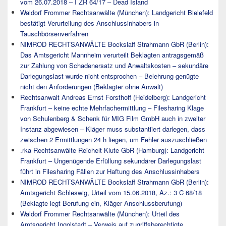
vom 26.07.2018 – I ZR 64/17 – Dead Island
Waldorf Frommer Rechtsanwälte (München): Landgericht Bielefeld
bestätigt Verurteilung des Anschlussinhabers in
Tauschbörsenverfahren
NIMROD RECHTSANWÄLTE Bockslaff Strahmann GbR (Berlin):
Das Amtsgericht Mannheim verurteilt Beklagten antragsgemäß
zur Zahlung von Schadenersatz und Anwaltskosten – sekundäre
Darlegungslast wurde nicht entsprochen – Belehrung genügte
nicht den Anforderungen (Beklagter ohne Anwalt)
Rechtsanwalt Andreas Ernst Forsthoff (Heidelberg): Landgericht
Frankfurt – keine echte Mehrfachermittlung – Filesharing Klage
von Schulenberg & Schenk für MIG Film GmbH auch in zweiter
Instanz abgewiesen – Kläger muss substantiiert darlegen, dass
zwischen 2 Ermittlungen 24 h liegen, um Fehler auszuschließen
.rka Rechtsanwälte Reichelt Klute GbR (Hamburg): Landgericht
Frankfurt – Ungenügende Erfüllung sekundärer Darlegungslast
führt in Filesharing Fällen zur Haftung des Anschlussinhabers
NIMROD RECHTSANWÄLTE Bockslaff Strahmann GbR (Berlin):
Amtsgericht Schleswig, Urteil vom 15.06.2018, Az.: 3 C 68/18
(Beklagte legt Berufung ein, Kläger Anschlussberufung)
Waldorf Frommer Rechtsanwälte (München): Urteil des
Amtsgericht Ingolstadt – Verweis auf zugriffsberechtigte