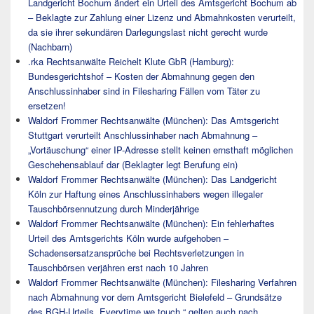
Landgericht Bochum ändert ein Urteil des Amtsgericht Bochum ab
– Beklagte zur Zahlung einer Lizenz und Abmahnkosten verurteilt,
da sie ihrer sekundären Darlegungslast nicht gerecht wurde
(Nachbarn)
.rka Rechtsanwälte Reichelt Klute GbR (Hamburg):
Bundesgerichtshof – Kosten der Abmahnung gegen den
Anschlussinhaber sind in Filesharing Fällen vom Täter zu
ersetzen!
Waldorf Frommer Rechtsanwälte (München): Das Amtsgericht
Stuttgart verurteilt Anschlussinhaber nach Abmahnung –
„Vortäuschung“ einer IP-Adresse stellt keinen ernsthaft möglichen
Geschehensablauf dar (Beklagter legt Berufung ein)
Waldorf Frommer Rechtsanwälte (München): Das Landgericht
Köln zur Haftung eines Anschlussinhabers wegen illegaler
Tauschbörsennutzung durch Minderjährige
Waldorf Frommer Rechtsanwälte (München): Ein fehlerhaftes
Urteil des Amtsgerichts Köln wurde aufgehoben –
Schadensersatzansprüche bei Rechtsverletzungen in
Tauschbörsen verjähren erst nach 10 Jahren
Waldorf Frommer Rechtsanwälte (München): Filesharing Verfahren
nach Abmahnung vor dem Amtsgericht Bielefeld – Grundsätze
des BGH-Urteils „Everytime we touch “ gelten auch nach