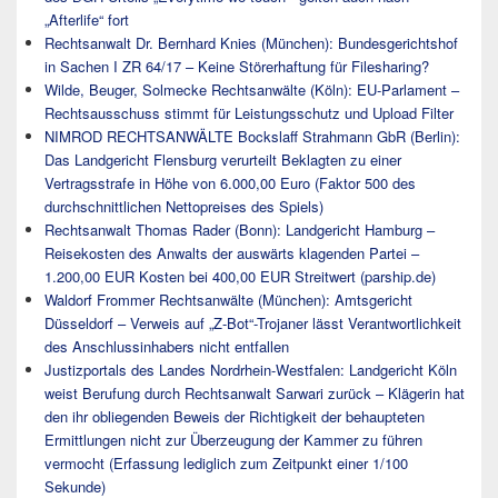
„Afterlife“ fort
Rechtsanwalt Dr. Bernhard Knies (München): Bundesgerichtshof
in Sachen I ZR 64/17 – Keine Störerhaftung für Filesharing?
Wilde, Beuger, Solmecke Rechtsanwälte (Köln): EU-Parlament –
Rechtsausschuss stimmt für Leistungsschutz und Upload Filter
NIMROD RECHTSANWÄLTE Bockslaff Strahmann GbR (Berlin):
Das Landgericht Flensburg verurteilt Beklagten zu einer
Vertragsstrafe in Höhe von 6.000,00 Euro (Faktor 500 des
durchschnittlichen Nettopreises des Spiels)
Rechtsanwalt Thomas Rader (Bonn): Landgericht Hamburg –
Reisekosten des Anwalts der auswärts klagenden Partei –
1.200,00 EUR Kosten bei 400,00 EUR Streitwert (parship.de)
Waldorf Frommer Rechtsanwälte (München): Amtsgericht
Düsseldorf – Verweis auf „Z-Bot“-Trojaner lässt Verantwortlichkeit
des Anschlussinhabers nicht entfallen
Justizportals des Landes Nordrhein-Westfalen: Landgericht Köln
weist Berufung durch Rechtsanwalt Sarwari zurück – Klägerin hat
den ihr obliegenden Beweis der Richtigkeit der behaupteten
Ermittlungen nicht zur Überzeugung der Kammer zu führen
vermocht (Erfassung lediglich zum Zeitpunkt einer 1/100
Sekunde)