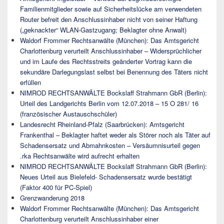
Familienmitglieder sowie auf Sicherheitslücke am verwendeten
Router befreit den Anschlussinhaber nicht von seiner Haftung
(„geknackter“ WLAN-Gastzugang; Beklagter ohne Anwalt)
Waldorf Frommer Rechtsanwälte (München): Das Amtsgericht
Charlottenburg verurteilt Anschlussinhaber – Widersprüchlicher
und im Laufe des Rechtsstreits geänderter Vortrag kann die
sekundäre Darlegungslast selbst bei Benennung des Täters nicht
erfüllen
NIMROD RECHTSANWÄLTE Bockslaff Strahmann GbR (Berlin):
Urteil des Landgerichts Berlin vom 12.07.2018 – 15 O 281/ 16
(französischer Austauschschüler)
Landesrecht Rheinland-Pfalz (Saarbrücken): Amtsgericht
Frankenthal – Beklagter haftet weder als Störer noch als Täter auf
Schadensersatz und Abmahnkosten – Versäumnisurteil gegen
.rka Rechtsanwälte wird aufrecht erhalten
NIMROD RECHTSANWÄLTE Bockslaff Strahmann GbR (Berlin):
Neues Urteil aus Bielefeld- Schadensersatz wurde bestätigt
(Faktor 400 für PC-Spiel)
Grenzwanderung 2018
Waldorf Frommer Rechtsanwälte (München): Das Amtsgericht
Charlottenburg verurteilt Anschlussinhaber einer