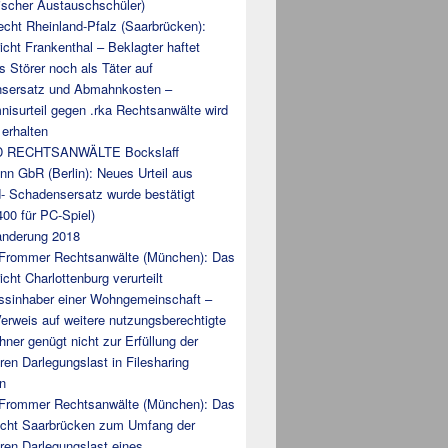
ischer Austauschschüler)
cht Rheinland-Pfalz (Saarbrücken):
cht Frankenthal – Beklagter haftet
s Störer noch als Täter auf
sersatz und Abmahnkosten –
isurteil gegen .rka Rechtsanwälte wird
 erhalten
 RECHTSANWÄLTE Bockslaff
n GbR (Berlin): Neues Urteil aus
d- Schadensersatz wurde bestätigt
400 für PC-Spiel)
nderung 2018
 Frommer Rechtsanwälte (München): Das
cht Charlottenburg verurteilt
ssinhaber einer Wohngemeinschaft –
erweis auf weitere nutzungsberechtigte
ner genügt nicht zur Erfüllung der
en Darlegungslast in Filesharing
n
 Frommer Rechtsanwälte (München): Das
icht Saarbrücken zum Umfang der
ren Darlegungslast eines