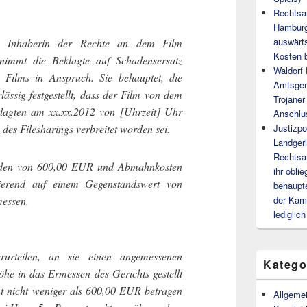
Rechtsa
Hamburg
auswärt
t, Inhaberin der Rechte an dem Film
Kosten b
nimmt die Beklagte auf Schadensersatz
Waldorf
 Films in Anspruch. Sie behauptet, die
Amtsgeri
ssig festgestellt, dass der Film von dem
Trojaner
klagten am xx.xx.2012 von [Uhrzeit] Uhr
Anschlus
Justizpo
des Filesharings verbreitet worden sei.
Landgeri
Rechtsan
haden von 600,00 EUR und Abmahnkosten
ihr obli
ierend auf einem Gegenstandswert von
behaupt
der Kam
essen.
lediglic
rurteilen, an sie einen angemessenen
Katego
he in das Ermessen des Gerichts gestellt
mt nicht weniger als 600,00 EUR betragen
Allgeme