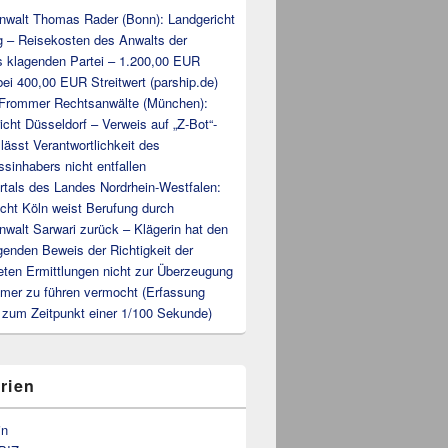
nwalt Thomas Rader (Bonn): Landgericht
 – Reisekosten des Anwalts der
s klagenden Partei – 1.200,00 EUR
ei 400,00 EUR Streitwert (parship.de)
 Frommer Rechtsanwälte (München):
cht Düsseldorf – Verweis auf „Z-Bot“-
 lässt Verantwortlichkeit des
sinhabers nicht entfallen
rtals des Landes Nordrhein-Westfalen:
cht Köln weist Berufung durch
walt Sarwari zurück – Klägerin hat den
egenden Beweis der Richtigkeit der
eten Ermittlungen nicht zur Überzeugung
mer zu führen vermocht (Erfassung
h zum Zeitpunkt einer 1/100 Sekunde)
rien
in