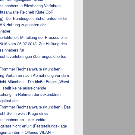
sinhabers in Filesharing Verfahren
htsanwälte Reichelt Klute GbR
g): Der Bundesgerichtshof entscheidet
AN-Haftung zugunsten der
nhaber
richtshof, Mitteilung der Pressestelle,
/2018 vom 26.07.2018: Zur Haftung des
ssinhabers für
echtsverletzungen über ungesichertes
 Frommer Rechtsanwälte (München):
ring Verfahren nach Abmahnung vor dem
icht München – Die bloße Frage: „Warst
, stellt keine ausreichende
schung im Rahmen der sekundären
gslast dar
 Frommer Rechtsanwälte (München): Das
cht Berlin weist Klage eines
ssinhabers ab – sekundäre
gslast nicht erfüllt (Feststellungsklage
bgemahnten – Offenes WLAN –