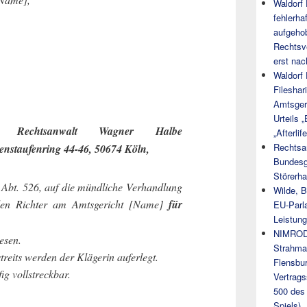
Waldorf
fehlerha
aufgeho
Rechtsv
erst nac
Waldorf
Filesha
Amtsger
Urteils 
gter: Rechtsanwalt Wagner Halbe
„Afterlife
Rechtsa
nstaufenring 44-46, 50674 Köln,
Bundesg
Störerha
 Abt. 526, auf die mündliche Verhandlung
Wilde, 
en Richter am Amtsgericht [Name]
für
EU-Parl
Leistung
NIMROD
esen.
Strahma
treits werden der Klägerin auferlegt.
Flensbur
fig vollstreckbar.
Vertrags
500 des 
Spiels)