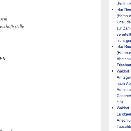
„Freifun
.rka Rec
(Hambur
orin
Urteil 
schäftsstelle
zur Zah
verurtei
nicht ge
.rka Rec
(Hambur
ES
Abmahnu
Fileshar
Waldorf
Amtsgeri
nach Ab
Adresse 
Geschehe
ein)
Waldorf
Landgeri
Anschlus
Tauschb
[Name],