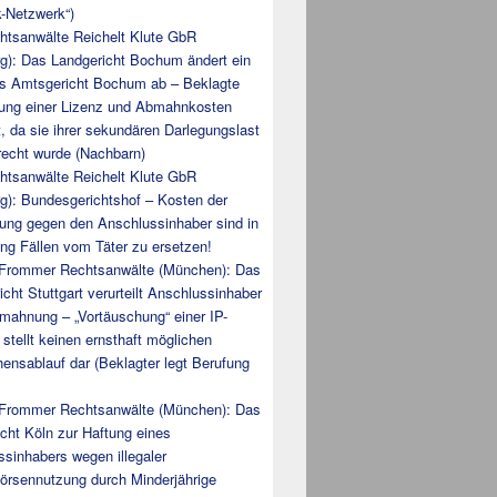
k-Netzwerk“)
htsanwälte Reichelt Klute GbR
g): Das Landgericht Bochum ändert ein
des Amtsgericht Bochum ab – Beklagte
lung einer Lizenz und Abmahnkosten
lt, da sie ihrer sekundären Darlegungslast
recht wurde (Nachbarn)
htsanwälte Reichelt Klute GbR
g): Bundesgerichtshof – Kosten der
ng gegen den Anschlussinhaber sind in
ing Fällen vom Täter zu ersetzen!
 Frommer Rechtsanwälte (München): Das
cht Stuttgart verurteilt Anschlussinhaber
mahnung – „Vortäuschung“ einer IP-
stellt keinen ernsthaft möglichen
nsablauf dar (Beklagter legt Berufung
 Frommer Rechtsanwälte (München): Das
cht Köln zur Haftung eines
sinhabers wegen illegaler
örsennutzung durch Minderjährige