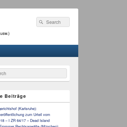
Search
Suche
for:
 usw.)
he
n
e Beiträge
richtshof (Karlsruhe):
veröffentlichung zum Urteil vom
18 – I ZR 64/17 – Dead Island
 Frommer Rechtsanwälte (München):