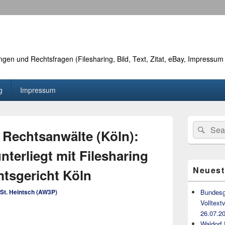
n und Rechtsfragen (Filesharing, Bild, Text, Zitat, eBay, Impressum
g
Impressum
Primärer
Search
Suc
Seitenleiste
echtsanwälte (Köln):
for:
Widget-
Bereich
nterliegt mit Filesharing
Neuest
tsgericht Köln
St. Heintsch (AW3P)
Bundesge
Volltext
26.07.20
Waldorf