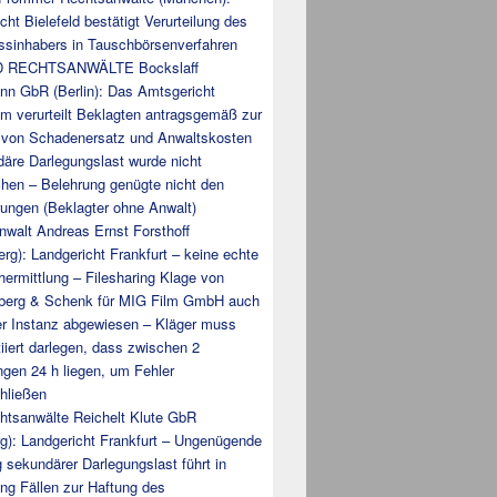
cht Bielefeld bestätigt Verurteilung des
ssinhabers in Tauschbörsenverfahren
 RECHTSANWÄLTE Bockslaff
nn GbR (Berlin): Das Amtsgericht
m verurteilt Beklagten antragsgemäß zur
 von Schadenersatz und Anwaltskosten
äre Darlegungslast wurde nicht
hen – Belehrung genügte nicht den
ungen (Beklagter ohne Anwalt)
walt Andreas Ernst Forsthoff
erg): Landgericht Frankfurt – keine echte
ermittlung – Filesharing Klage von
berg & Schenk für MIG Film GmbH auch
er Instanz abgewiesen – Kläger muss
iiert darlegen, dass zwischen 2
ngen 24 h liegen, um Fehler
hließen
htsanwälte Reichelt Klute GbR
g): Landgericht Frankfurt – Ungenügende
g sekundärer Darlegungslast führt in
ing Fällen zur Haftung des