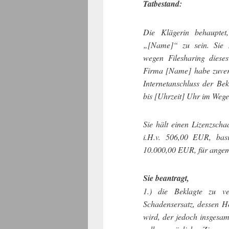
Tatbestand:
Die Klägerin behaupte
„[Name]“ zu sein. Sie 
wegen Filesharing dieses
Firma [Name] habe zuverlä
Internetanschluss der Be
bis [Uhrzeit] Uhr im Wege 
Sie hält einen Lizenzsc
i.H.v. 506,00 EUR, bas
10.000,00 EUR, für angem
Sie beantragt,
1.) die Beklagte zu ve
Schadensersatz, dessen Hö
wird, der jedoch insgesa