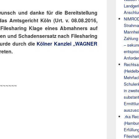
Landgeri
unsch und danke für die Bereitstellung
Anschlu
NIMROD
 das Amtsgericht Köln (Urt. v. 08.08.2016,
Strahma
 Filesharing Klage eines Abmahners auf
Mannhei
en und Schadensersatz nach Filesharing
Zahlung
wurde durch die
Kölner Kanzlei „WAGNER
– sekund
reten.
entsproc
Anforder
Rechtsan
(Heidelb
Mehrfach
Schulen
~~~~~~
in zweit
substant
Ermittlu
auszusc
.rka Rec
(Hambur
Erfüllun
Fileshar