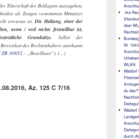
 der Täterschaft der Beklagten auszugehen,
Anschlus
.rka Rec
r beiden als Zeugen vernommen Mitnutzer
(Hambur
icht erwiesen ist.
Die Haltung, einer der
über WL
n, wenn / weil nichts feststellbar ist,
Rechtei
tsstreitliche Grundsätze.
Selbst der
Bundesge
Nr. 124
 Beweislast des Rechteinhabers anerkannt
Anschlu
I ZR 169/12
– „BearShare“). (…)
Urheberr
WLAN
Waldorf
Filesha
Amtsger
.08.2016, Az. 125 C 7/16
du das?“
Nachfor
Darlegun
Waldorf
Landgeri
Anschlu
Darlegun
durch A