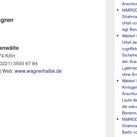
Anschlu
NIMROD
Strahma
agner
Urteil v
legt Ber
Waldorf
Urteil d
nwälte
zugriffs
Sicherhe
74 Köln
den Ansc
 (0221) 3500 67 84
(„gekna
 | Web:
www.wagnerhalbe.de
ohne An
Waldorf
Amtsgeri
Anschlu
Laufe de
die seku
Benennun
NIMROD
Strahman
Berlin v