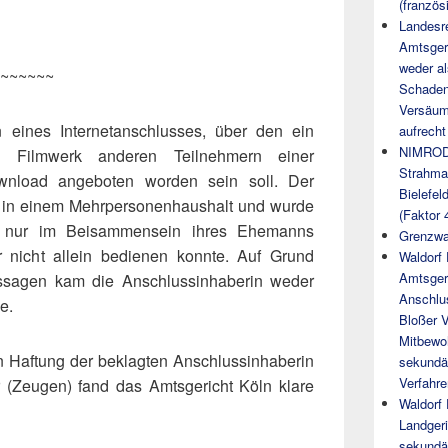
(französ
Landesre
Amtsgeri
weder al
~~~~~~
Schaden
Versäumn
n eines Internetanschlusses, über den ein
aufrecht
NIMROD
tes Filmwerk anderen Teilnehmern einer
Strahman
wnload angeboten worden sein soll. Der
Bielefel
h in einem Mehrpersonenhaushalt und wurde
(Faktor 
n nur im Beisammensein ihres Ehemanns
Grenzwa
 nicht allein bedienen konnte. Auf Grund
Waldorf
Amtsgeri
ssagen kam die Anschlussinhaberin weder
Anschlu
e.
Bloßer V
Mitbewoh
 Haftung der beklagten Anschlussinhaberin
sekundär
Verfahre
 (Zeugen) fand das Amtsgericht Köln klare
Waldorf
Landger
sekundä