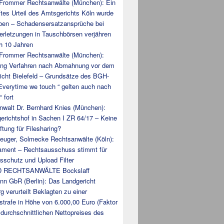
 Frommer Rechtsanwälte (München): Ein
ftes Urteil des Amtsgerichts Köln wurde
ben – Schadensersatzansprüche bei
erletzungen in Tauschbörsen verjähren
h 10 Jahren
 Frommer Rechtsanwälte (München):
ring Verfahren nach Abmahnung vor dem
icht Bielefeld – Grundsätze des BGH-
„Everytime we touch “ gelten auch nach
“ fort
nwalt Dr. Bernhard Knies (München):
erichtshof in Sachen I ZR 64/17 – Keine
ftung für Filesharing?
Beuger, Solmecke Rechtsanwälte (Köln):
ament – Rechtsausschuss stimmt für
sschutz und Upload Filter
 RECHTSANWÄLTE Bockslaff
nn GbR (Berlin): Das Landgericht
g verurteilt Beklagten zu einer
strafe in Höhe von 6.000,00 Euro (Faktor
durchschnittlichen Nettopreises des