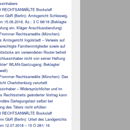
ssinhabers
 RECHTSANWÄLTE Bockslaff
nn GbR (Berlin): Amtsgericht Schleswig,
om 15.06.2018, Az.: 3 C 68/18 (Beklagte
ufung ein, Kläger Anschlussberufung)
 Frommer Rechtsanwälte (München):
es Amtsgericht Ingolstadt – Verweis auf
berechtigte Familienmitglieder sowie auf
itslücke am verwendeten Router befreit
hlussinhaber nicht von seiner Haftung
ckter“ WLAN-Gastzugang; Beklagter
walt)
 Frommer Rechtsanwälte (München): Das
cht Charlottenburg verurteilt
ssinhaber – Widersprüchlicher und im
s Rechtsstreits geänderter Vortrag kann
ndäre Darlegungslast selbst bei
g des Täters nicht erfüllen
 RECHTSANWÄLTE Bockslaff
n GbR (Berlin): Urteil des Landgerichts
om 12.07.2018 – 15 O 281/ 16