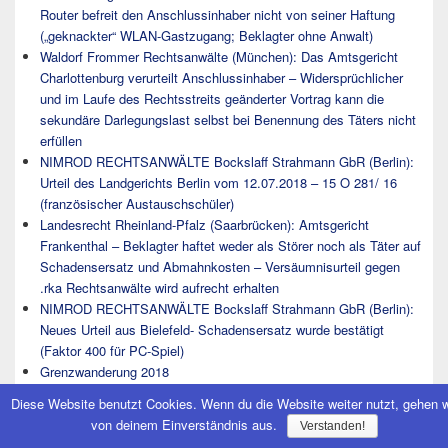
Router befreit den Anschlussinhaber nicht von seiner Haftung
(„geknackter“ WLAN-Gastzugang; Beklagter ohne Anwalt)
Waldorf Frommer Rechtsanwälte (München): Das Amtsgericht
Charlottenburg verurteilt Anschlussinhaber – Widersprüchlicher
und im Laufe des Rechtsstreits geänderter Vortrag kann die
sekundäre Darlegungslast selbst bei Benennung des Täters nicht
erfüllen
NIMROD RECHTSANWÄLTE Bockslaff Strahmann GbR (Berlin):
Urteil des Landgerichts Berlin vom 12.07.2018 – 15 O 281/ 16
(französischer Austauschschüler)
Landesrecht Rheinland-Pfalz (Saarbrücken): Amtsgericht
Frankenthal – Beklagter haftet weder als Störer noch als Täter auf
Schadensersatz und Abmahnkosten – Versäumnisurteil gegen
.rka Rechtsanwälte wird aufrecht erhalten
NIMROD RECHTSANWÄLTE Bockslaff Strahmann GbR (Berlin):
Neues Urteil aus Bielefeld- Schadensersatz wurde bestätigt
(Faktor 400 für PC-Spiel)
Grenzwanderung 2018
Waldorf Frommer Rechtsanwälte (München): Das Amtsgericht
Diese Website benutzt Cookies. Wenn du die Website weiter nutzt, gehen w
Charlottenburg verurteilt Anschlussinhaber einer
von deinem Einverständnis aus.
Verstanden!
Wohngemeinschaft – Bloßer Verweis auf weitere