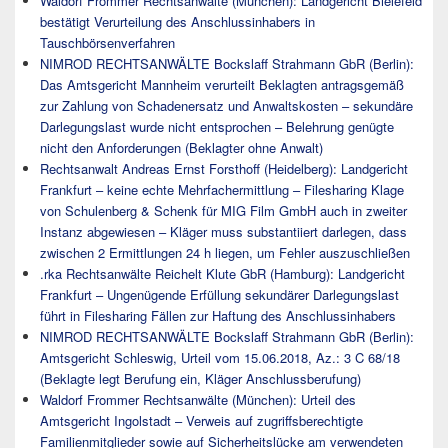
Waldorf Frommer Rechtsanwälte (München): Landgericht Bielefeld
bestätigt Verurteilung des Anschlussinhabers in
Tauschbörsenverfahren
NIMROD RECHTSANWÄLTE Bockslaff Strahmann GbR (Berlin):
Das Amtsgericht Mannheim verurteilt Beklagten antragsgemäß
zur Zahlung von Schadenersatz und Anwaltskosten – sekundäre
Darlegungslast wurde nicht entsprochen – Belehrung genügte
nicht den Anforderungen (Beklagter ohne Anwalt)
Rechtsanwalt Andreas Ernst Forsthoff (Heidelberg): Landgericht
Frankfurt – keine echte Mehrfachermittlung – Filesharing Klage
von Schulenberg & Schenk für MIG Film GmbH auch in zweiter
Instanz abgewiesen – Kläger muss substantiiert darlegen, dass
zwischen 2 Ermittlungen 24 h liegen, um Fehler auszuschließen
.rka Rechtsanwälte Reichelt Klute GbR (Hamburg): Landgericht
Frankfurt – Ungenügende Erfüllung sekundärer Darlegungslast
führt in Filesharing Fällen zur Haftung des Anschlussinhabers
NIMROD RECHTSANWÄLTE Bockslaff Strahmann GbR (Berlin):
Amtsgericht Schleswig, Urteil vom 15.06.2018, Az.: 3 C 68/18
(Beklagte legt Berufung ein, Kläger Anschlussberufung)
Waldorf Frommer Rechtsanwälte (München): Urteil des
Amtsgericht Ingolstadt – Verweis auf zugriffsberechtigte
Familienmitglieder sowie auf Sicherheitslücke am verwendeten