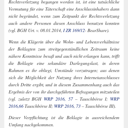
Rechtsverletzung begangen worden ist, ist eine tatsächliche
Vermutung für eine Täterschaft eine Anschlussinhabers dann
nicht begründet, wenn zum Zeitpunkt der Rechtsverletzung
auch andere Personen diesen Anschluss benutzen konnten
(vgl. BGH Urt. v. 08.01.2014,
I ZR 169/12
- BearShare).
Wenn die Klägerin über die Wohn- und Lebensverhältnisse
der Beklagten zum streitgegenständlichen Zeitraum keine
nähere Kenntnisse besaß und auch nicht erlangen kann, trifft
die Beklagte eine sekundäre Darlegungslast, in deren
Rahmen es ihr obliegt, Umstände vorzutragen; aus denen
sich die Möglichkeit der Nutzung ihres Internetanschlusses
durch Dritte ergibt, und in diesem Zusammenhang auch das
Ergebnis der von ihr durchgeführten Befragungen mitzuteilen
(vgl. zuletzt BGH
WRP 2016, 57
– Tauschbörse I;
WRP
2016,66
Tauschbörse II;
WRP 2016, 73
– Tauschbörse III).
Dieser Verpflichtung ist die Beklagte in ausreichendem
Umfang nachgekommen.