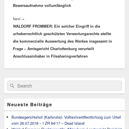
Beweisaufnahme vollumfänglich
Next
→
Next
WALDORF FROMMER: Ein solcher Eingriff in die
post:
urheberrechtlich geschützten Verwertungsrechte stellte
die kommerzielle Auswertung des Werkes insgesamt in
Frage – Amtsgericht Charlottenburg verurteilt
Anschlussinhaber in Filesharingverfahren
Primärer
Search
Suche
Seitenleisten
for:
Widget-
Bereich
Neueste Beiträge
Bundesgerichtshof (Karlsruhe): Volltextveröffentlichung zum Urteil
vom 26.07.2018 – I ZR 64/17 – Dead Island