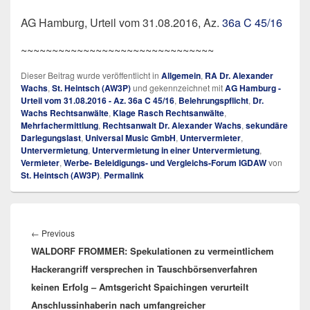
AG Hamburg, Urteil vom 31.08.2016, Az.
36a C 45/16
~~~~~~~~~~~~~~~~~~~~~~~~~~~~~~~
Dieser Beitrag wurde veröffentlicht in
Allgemein
,
RA Dr. Alexander
Wachs
,
St. Heintsch (AW3P)
und gekennzeichnet mit
AG Hamburg -
Urteil vom 31.08.2016 - Az. 36a C 45/16
,
Belehrungspflicht
,
Dr.
Wachs Rechtsanwälte
,
Klage Rasch Rechtsanwälte
,
Mehrfachermittlung
,
Rechtsanwalt Dr. Alexander Wachs
,
sekundäre
Darlegungslast
,
Universal Music GmbH
,
Untervermieter
,
Untervermietung
,
Untervermietung in einer Untervermietung
,
Vermieter
,
Werbe- Beleidigungs- und Vergleichs-Forum IGDAW
von
St. Heintsch (AW3P)
.
Permalink
Beitrags-
Navigation
←
Previous
Previous
WALDORF FROMMER: Spekulationen zu vermeintlichem
post:
Hackerangriff versprechen in Tauschbörsenverfahren
keinen Erfolg – Amtsgericht Spaichingen verurteilt
Anschlussinhaberin nach umfangreicher