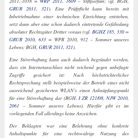
2011,-1038 =
WRP 2011, 1609
– Stiftparfüm; vgl. BGH,
GRUR 2011, 321
). Eine Prüfpflicht kann bereits mit
Inbetriebnahme einer technischen Einrichtung entstehen,
setzt dann aber eine schon dadurch eintretende Gefährdung
absoluter Rechtsgüter Dritter voraus (vgl.
BGHZ 185, 330
=
GRUR 2010, 633
= WPR 2010, 912 – Sommer unseres
Lebens; BGH,
GRUR 2011, 321
).
Eine Störerhaftung kann auch dadurch begründet werden,
dass ein Internetanschluss nicht reichend gegen unbefugte
Zugriffe gesichert ist: Nach höchstrichterlicher
Rechtsprechung stellt beispielsweise der Betrieb eines nicht
ausreichend gesicherten WLAN’s einen Anknüpfungspunkt
für eine Störerhaftung dar (BGH,
I ZR 121/08
,
NJW 2010,
2061
– Sommer unseres Lebens). Hierfür gibt es im
vorliegenden Fall allerdings keine Anzeichen.
Der Beklagten war eine Belehrung ohne konkrete
Anhaltspunkte für eine rechtswidrige Nutzung des