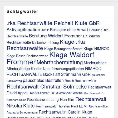
Schlagwörter
.rka Rechtsanwälte Reichelt Klute GbR
Aktivlegitimation
Beklagter ohne Anwalt
Berufung .rka
AW3P
Berufung Waldorf Frommer
Dr. Wachs
Rechtsanwälte
Klage .rka
Rechtsanwälte
Einfachermittlung
Rechtsanwälte
Klage NIMROD
Klage BaumgartenBrandt
Klage Waldorf
Klage Rasch Rechtsanwälte
Frommer
Mehrfachermittlung
Minderjährige
NIMROD
Minderjährige Kinder
Nachforschungspflichten
RECHTSANWÄLTE Bockslaff Strahmann GbR
pauschaler
pauschales Bestreiten
Rasch Rechtsanwälte
Sachvortrag
Rechtsanwalt Christian Solmecke
Rechtsanwalt
David Appel
Rechtsanwalt Dr. Alexander Wachs
Rechtsanwalt Dr.
Rechtsanwalt
Rechtsanwalt Jung-Hun Kim
Bernhard Knies
Nikolai Klute
Rechtsanwalt Thorsten Nagl LL.M.
Rechtsanwältin
Rechtsanwältin Carolin Kluge
Anamaria Scheunemann
Rechtsanwältin Claudia Lucka
Rechtsanwältin Cornelia Raiser