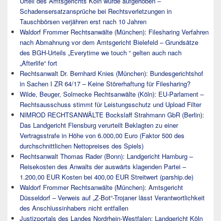
Urteil des Amtsgerichts Köln wurde aufgehoben –
Schadensersatzansprüche bei Rechtsverletzungen in
Tauschbörsen verjähren erst nach 10 Jahren
Waldorf Frommer Rechtsanwälte (München): Filesharing Verfahren
nach Abmahnung vor dem Amtsgericht Bielefeld – Grundsätze
des BGH-Urteils „Everytime we touch “ gelten auch nach
„Afterlife“ fort
Rechtsanwalt Dr. Bernhard Knies (München): Bundesgerichtshof
in Sachen I ZR 64/17 – Keine Störerhaftung für Filesharing?
Wilde, Beuger, Solmecke Rechtsanwälte (Köln): EU-Parlament –
Rechtsausschuss stimmt für Leistungsschutz und Upload Filter
NIMROD RECHTSANWÄLTE Bockslaff Strahmann GbR (Berlin):
Das Landgericht Flensburg verurteilt Beklagten zu einer
Vertragsstrafe in Höhe von 6.000,00 Euro (Faktor 500 des
durchschnittlichen Nettopreises des Spiels)
Rechtsanwalt Thomas Rader (Bonn): Landgericht Hamburg –
Reisekosten des Anwalts der auswärts klagenden Partei –
1.200,00 EUR Kosten bei 400,00 EUR Streitwert (parship.de)
Waldorf Frommer Rechtsanwälte (München): Amtsgericht
Düsseldorf – Verweis auf „Z-Bot“-Trojaner lässt Verantwortlichkeit
des Anschlussinhabers nicht entfallen
Justizportals des Landes Nordrhein-Westfalen: Landgericht Köln