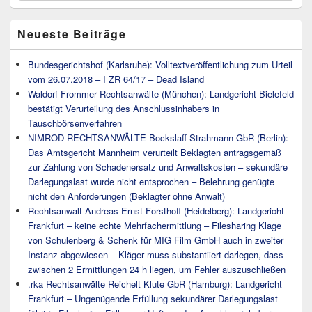
Widget-
Bereich
Neueste Beiträge
Bundesgerichtshof (Karlsruhe): Volltextveröffentlichung zum Urteil
vom 26.07.2018 – I ZR 64/17 – Dead Island
Waldorf Frommer Rechtsanwälte (München): Landgericht Bielefeld
bestätigt Verurteilung des Anschlussinhabers in
Tauschbörsenverfahren
NIMROD RECHTSANWÄLTE Bockslaff Strahmann GbR (Berlin):
Das Amtsgericht Mannheim verurteilt Beklagten antragsgemäß
zur Zahlung von Schadenersatz und Anwaltskosten – sekundäre
Darlegungslast wurde nicht entsprochen – Belehrung genügte
nicht den Anforderungen (Beklagter ohne Anwalt)
Rechtsanwalt Andreas Ernst Forsthoff (Heidelberg): Landgericht
Frankfurt – keine echte Mehrfachermittlung – Filesharing Klage
von Schulenberg & Schenk für MIG Film GmbH auch in zweiter
Instanz abgewiesen – Kläger muss substantiiert darlegen, dass
zwischen 2 Ermittlungen 24 h liegen, um Fehler auszuschließen
.rka Rechtsanwälte Reichelt Klute GbR (Hamburg): Landgericht
Frankfurt – Ungenügende Erfüllung sekundärer Darlegungslast