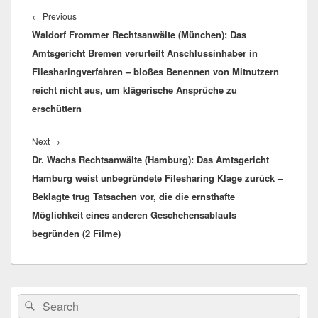
Beitrags-
Navigation
←
Previous
Previous
Waldorf Frommer Rechtsanwälte (München): Das
post:
Amtsgericht Bremen verurteilt Anschlussinhaber in
Filesharingverfahren – bloßes Benennen von Mitnutzern
reicht nicht aus, um klägerische Ansprüche zu
erschüttern
Next
→
Next
Dr. Wachs Rechtsanwälte (Hamburg): Das Amtsgericht
post:
Hamburg weist unbegründete Filesharing Klage zurück –
Beklagte trug Tatsachen vor, die die ernsthafte
Möglichkeit eines anderen Geschehensablaufs
begründen (2 Filme)
Primärer
Search
Suche
Seitenleisten
for: