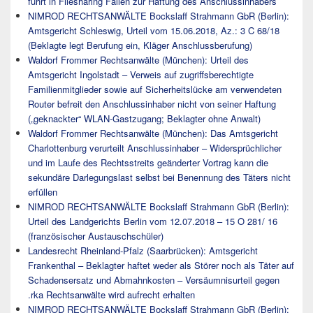
führt in Filesharing Fällen zur Haftung des Anschlussinhabers
NIMROD RECHTSANWÄLTE Bockslaff Strahmann GbR (Berlin):
Amtsgericht Schleswig, Urteil vom 15.06.2018, Az.: 3 C 68/18
(Beklagte legt Berufung ein, Kläger Anschlussberufung)
Waldorf Frommer Rechtsanwälte (München): Urteil des
Amtsgericht Ingolstadt – Verweis auf zugriffsberechtigte
Familienmitglieder sowie auf Sicherheitslücke am verwendeten
Router befreit den Anschlussinhaber nicht von seiner Haftung
(„geknackter“ WLAN-Gastzugang; Beklagter ohne Anwalt)
Waldorf Frommer Rechtsanwälte (München): Das Amtsgericht
Charlottenburg verurteilt Anschlussinhaber – Widersprüchlicher
und im Laufe des Rechtsstreits geänderter Vortrag kann die
sekundäre Darlegungslast selbst bei Benennung des Täters nicht
erfüllen
NIMROD RECHTSANWÄLTE Bockslaff Strahmann GbR (Berlin):
Urteil des Landgerichts Berlin vom 12.07.2018 – 15 O 281/ 16
(französischer Austauschschüler)
Landesrecht Rheinland-Pfalz (Saarbrücken): Amtsgericht
Frankenthal – Beklagter haftet weder als Störer noch als Täter auf
Schadensersatz und Abmahnkosten – Versäumnisurteil gegen
.rka Rechtsanwälte wird aufrecht erhalten
NIMROD RECHTSANWÄLTE Bockslaff Strahmann GbR (Berlin):