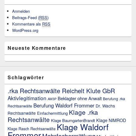
Anmelden
Beitrags-Feed (
RSS
)
Kommentare als
RSS
WordPress.org
Neueste Kommentare
Schlagwörter
.rka Rechtsanwälte Reichelt Klute GbR
Aktivlegitimation
Beklagter ohne Anwalt
Berufung .rka
AW3P
Berufung Waldorf Frommer
Dr. Wachs
Rechtsanwälte
Klage .rka
Rechtsanwälte
Einfachermittlung
Rechtsanwälte
Klage NIMROD
Klage BaumgartenBrandt
Klage Waldorf
Klage Rasch Rechtsanwälte
Frommer
Mehrfachermittlung