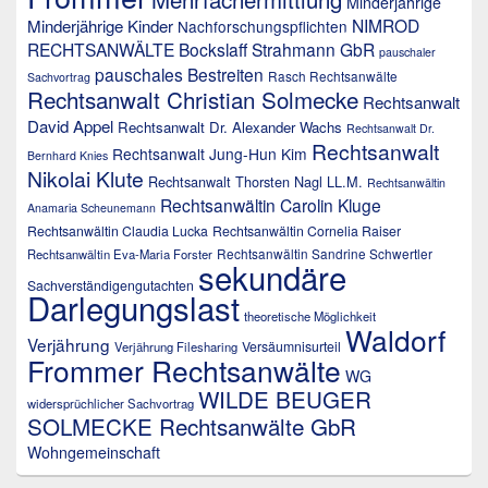
Minderjährige
NIMROD
Minderjährige Kinder
Nachforschungspflichten
RECHTSANWÄLTE Bockslaff Strahmann GbR
pauschaler
pauschales Bestreiten
Rasch Rechtsanwälte
Sachvortrag
Rechtsanwalt Christian Solmecke
Rechtsanwalt
David Appel
Rechtsanwalt Dr. Alexander Wachs
Rechtsanwalt Dr.
Rechtsanwalt
Rechtsanwalt Jung-Hun Kim
Bernhard Knies
Nikolai Klute
Rechtsanwalt Thorsten Nagl LL.M.
Rechtsanwältin
Rechtsanwältin Carolin Kluge
Anamaria Scheunemann
Rechtsanwältin Claudia Lucka
Rechtsanwältin Cornelia Raiser
Rechtsanwältin Sandrine Schwertler
Rechtsanwältin Eva-Maria Forster
sekundäre
Sachverständigengutachten
Darlegungslast
theoretische Möglichkeit
Waldorf
Verjährung
Versäumnisurteil
Verjährung Filesharing
Frommer Rechtsanwälte
WG
WILDE BEUGER
widersprüchlicher Sachvortrag
SOLMECKE Rechtsanwälte GbR
Wohngemeinschaft