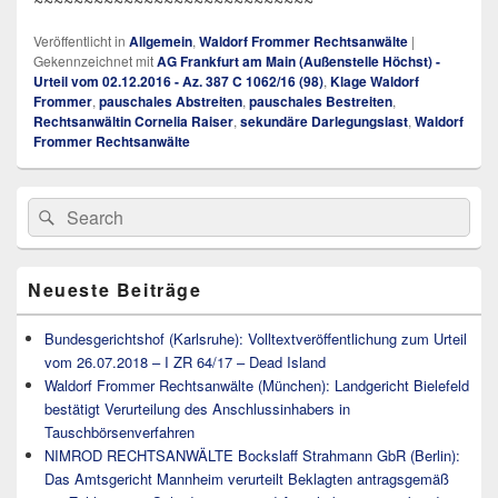
~~~~~~~~~~~~~~~~~~~~~~~~~~~~
Veröffentlicht in
Allgemein
,
Waldorf Frommer Rechtsanwälte
|
Gekennzeichnet mit
AG Frankfurt am Main (Außenstelle Höchst) -
Urteil vom 02.12.2016 - Az. 387 C 1062/16 (98)
,
Klage Waldorf
Frommer
,
pauschales Abstreiten
,
pauschales Bestreiten
,
Rechtsanwältin Cornelia Raiser
,
sekundäre Darlegungslast
,
Waldorf
Frommer Rechtsanwälte
Primärer
Search
Suche
Seitenleisten
for:
Widget-
Bereich
Neueste Beiträge
Bundesgerichtshof (Karlsruhe): Volltextveröffentlichung zum Urteil
vom 26.07.2018 – I ZR 64/17 – Dead Island
Waldorf Frommer Rechtsanwälte (München): Landgericht Bielefeld
bestätigt Verurteilung des Anschlussinhabers in
Tauschbörsenverfahren
NIMROD RECHTSANWÄLTE Bockslaff Strahmann GbR (Berlin):
Das Amtsgericht Mannheim verurteilt Beklagten antragsgemäß