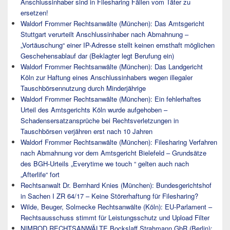
Anschlussinhaber sind in Filesharing Fällen vom Täter zu
ersetzen!
Waldorf Frommer Rechtsanwälte (München): Das Amtsgericht
Stuttgart verurteilt Anschlussinhaber nach Abmahnung –
„Vortäuschung“ einer IP-Adresse stellt keinen ernsthaft möglichen
Geschehensablauf dar (Beklagter legt Berufung ein)
Waldorf Frommer Rechtsanwälte (München): Das Landgericht
Köln zur Haftung eines Anschlussinhabers wegen illegaler
Tauschbörsennutzung durch Minderjährige
Waldorf Frommer Rechtsanwälte (München): Ein fehlerhaftes
Urteil des Amtsgerichts Köln wurde aufgehoben –
Schadensersatzansprüche bei Rechtsverletzungen in
Tauschbörsen verjähren erst nach 10 Jahren
Waldorf Frommer Rechtsanwälte (München): Filesharing Verfahren
nach Abmahnung vor dem Amtsgericht Bielefeld – Grundsätze
des BGH-Urteils „Everytime we touch “ gelten auch nach
„Afterlife“ fort
Rechtsanwalt Dr. Bernhard Knies (München): Bundesgerichtshof
in Sachen I ZR 64/17 – Keine Störerhaftung für Filesharing?
Wilde, Beuger, Solmecke Rechtsanwälte (Köln): EU-Parlament –
Rechtsausschuss stimmt für Leistungsschutz und Upload Filter
NIMROD RECHTSANWÄLTE Bockslaff Strahmann GbR (Berlin):