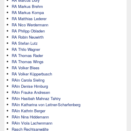
RA Marcus Dury
RA Markus Brehm
RA Markus Kompa
RA Matthias Lederer
RA Nico Werdermann
RA Philipp Obladen
RA Robin Neuwirth
RA Stefan Lutz
RA Thilo Wagner
RA Thomas Rader
RA Thomas Wings
RA Volker Blees
RA Volker Küpperbusch
RAin Carola Sieling
RAin Denise Himburg
RAin Frauke Andresen
RAin Hasibah Mahnaz Tahiry
RAin Katharina von Leitner-Scharfenberg
RAin Kathrin Berger
RAin Nina Hiddemann
RAin Viola Lachenmann
Rasch Rechtsanwälte