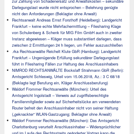
zur Zahlung von Schadenersatz und Anwaltskosten – sekundäre
Darlegungslast wurde nicht entsprochen – Belehrung genügte
nicht den Anforderungen (Beklagter ohne Anwalt)
Rechtsanwalt Andreas Ernst Forsthoff (Heidelberg): Landgericht
Frankfurt – keine echte Mehrfachermittlung – Filesharing Klage
von Schulenberg & Schenk für MIG Film GmbH auch in zweiter
Instanz abgewiesen – Kläger muss substantiiert darlegen, dass
zwischen 2 Ermittlungen 24 h liegen, um Fehler auszuschließen
.rka Rechtsanwälte Reichelt Klute GbR (Hamburg): Landgericht
Frankfurt – Ungenügende Erfüllung sekundärer Darlegungslast
führt in Filesharing Fällen zur Haftung des Anschlussinhabers
NIMROD RECHTSANWÄLTE Bockslaff Strahmann GbR (Berlin):
Amtsgericht Schleswig, Urteil vom 15.06.2018, Az.: 3 C 68/18
(Beklagte legt Berufung ein, Kläger Anschlussberufung)
Waldorf Frommer Rechtsanwälte (München): Urteil des
Amtsgericht Ingolstadt – Verweis auf zugriffsberechtigte
Familienmitglieder sowie auf Sicherheitslücke am verwendeten
Router befreit den Anschlussinhaber nicht von seiner Haftung
(„geknackter“ WLAN-Gastzugang; Beklagter ohne Anwalt)
Waldorf Frommer Rechtsanwälte (München): Das Amtsgericht
Charlottenburg verurteilt Anschlussinhaber – Widersprüchlicher
und im Laufe des Rechtsstreits geänderter Vortrag kann die