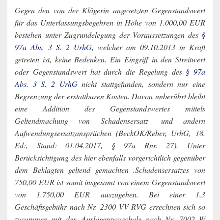
Gegen den von der Klägerin angesetzten Gegenstandswert
für das Unterlassungsbegehren in Höhe von 1.000,00 EUR
bestehen unter Zugrundelegung der Voraussetzungen des
§
97a Abs. 3 S. 2 UrhG
, welcher am 09.10.2013 in Kraft
getreten ist, keine Bedenken. Ein Eingriff in den Streitwert
oder Gegenstandswert hat durch die Regelung des
§ 97a
Abs. 3 S. 2 UrhG
nicht stattgefunden, sondern nur eine
Begrenzung der erstattbaren Kosten. Davon unberührt bleibt
eine Addition des Gegenstandswertes mittels
Geltendmachung von Schadensersatz- und andern
Aufwendungsersatzansprüchen (BeckOK/Reber, UrhG, 18.
Ed:, Stand: 01.04.2017, § 97a Rnr. 27). Unter
Berücksichtigung des hier ebenfalls vorgerichtlich gegenüber
dem Beklagten geltend gemachten .Schadensersatzes von
750,00 EUR ist somit insgesamt von einem Gegenstandswert
von 1.750,00 EUR auszugehen. Bei einer 1,3
Geschäftsgebühr nach Nr. 2300 VV RVG errechnen sich so
zusammen mit der. Auslagenpauschale nach Nr. 7002 W