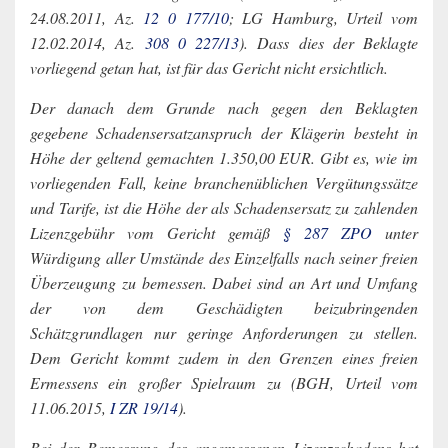
24.08.2011, Az.
12 0 177/10
; LG Hamburg, Urteil vom
12.02.2014, Az.
308 0 227/13
). Dass dies der Beklagte
vorliegend getan hat, ist für das Gericht nicht ersichtlich.
Der danach dem Grunde nach gegen den Beklagten
gegebene Schadensersatzanspruch der Klägerin besteht in
Höhe der geltend gemachten 1.350,00 EUR. Gibt es, wie im
vorliegenden Fall, keine branchenüblichen Vergütungssätze
und Tarife, ist die Höhe der als Schadensersatz zu zahlenden
Lizenzgebühr vom Gericht gemäß
§ 287 ZPO
unter
Würdigung aller Umstände des Einzelfalls nach seiner freien
Überzeugung zu bemessen. Dabei sind an Art und Umfang
der von dem Geschädigten beizubringenden
Schätzgrundlagen nur geringe Anforderungen zu stellen.
Dem Gericht kommt zudem in den Grenzen eines freien
Ermessens ein großer Spielraum zu (BGH, Urteil vom
11.06.2015,
I ZR 19/14
).
Bei der Bemessung des angemessenen Lizenzschadens hat