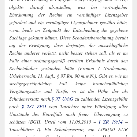
objektiv darauf abzustellen, was bei vertraglicher
Einräumung der Rechte ein vernünftiger Lizenzgeber
gefordert und ein vernünftiger Lizenznehmer gewährt hätte,
wenn beide im Zeitpunkt der Entscheidung die gegebene
Sachlage gekannt hätten. Diese Schadensberechnung beruht
auf der Erwägung, dass derjenige, der ausschließliche
Rechte anderer verletzt, nicht besser stehen soll, als er im
Falle einer ordnungsgemäß erteilten Erlaubnis durch den
Rechteinhaber gestanden hätte (Fromm / Nordemann,
Urheberrecht, 11. Aufl., § 97 Rn. 90 m.w.N.). Gibt es, wie im
streitgegenständlichen Fall, keine branchenüblichen
Vergütungssätze und Tarife, so ist die Höhe der als
Schadensersatz nach.
§ 97 UrhG
zu zahlenden Lizenzgebühr
nach
§ 287 ZPO
vom Tatrichter unter Würdigung aller
Umstände des Einzelfalls nach freier- Überzeugung zu
schätzen (BGH, Urteil vom 11.06.2015 –
I ZR 19/14
–
Tauschbörse I). Ein Schadensersatz von 1.000,00 EUR
erscheint dem Gericht vorliegend der Höhe nach