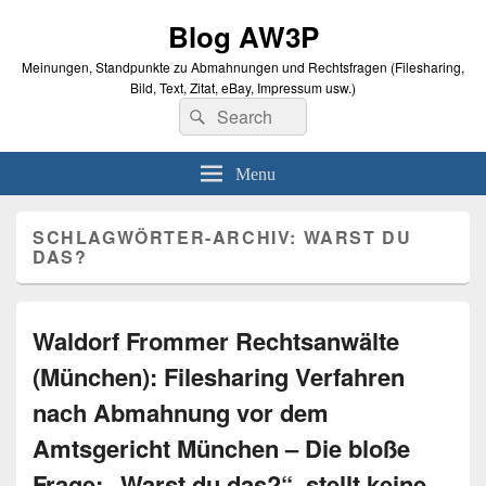
Blog AW3P
Meinungen, Standpunkte zu Abmahnungen und Rechtsfragen (Filesharing,
Bild, Text, Zitat, eBay, Impressum usw.)
Search
Suche
for:
Menu
SCHLAGWÖRTER-ARCHIV:
WARST DU
DAS?
Waldorf Frommer Rechtsanwälte
(München): Filesharing Verfahren
nach Abmahnung vor dem
Amtsgericht München – Die bloße
Frage: „Warst du das?“, stellt keine