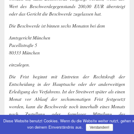
Wert des Beschwerdegegenstands 200,00 EUR übersteigt
oder das Gericht die Beschwerde zugelassen hat.
Die Beschwerde ist binnen sechs Monaten bei dem
Amtsgericht München
Pacellistraße 5
80333 München
einzulegen.
Die Frist beginnt mit Eintreten der Rechtskraft der
Entscheidung in der Hauptsache oder der anderweitigen
Erledigung des Verfahrens. Ist der Streitwert später als einen
Monat vor Ablauf der sechsmonatigen Frist festgesetzt
worden, kann die Beschwerde noch innerhalb eines Monats
nach Zustellung oder formloser Mitteilung des
Diese Website benutzt Cookies. Wenn du die Website weiter nutzt, gehen w
Festsetzungsbeschlusses eingelegt werden. Im Fall der
von deinem Einverständnis aus.
Verstanden!
formlosen Mitteilung gilt der Beschluss mit dem dritten Tage