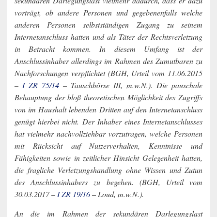
sekundären Darlegungslast vielmehr dadurch, dass er dazu
vorträgt, ob andere Personen und gegebenenfalls welche
anderen Personen selbstständigen Zugang zu seinem
Internetanschluss hatten und als Täter der Rechtsverletzung
in Betracht kommen. In diesem Umfang ist der
Anschlussinhaber allerdings im Rahmen des Zumutbaren zu
Nachforschungen verpflichtet (BGH, Urteil vom 11.06.2015
–
I ZR 75/14
– Tauschbörse III, m.w.N.). Die pauschale
Behauptung der bloß theoretischen Möglichkeit des Zugriffs
von im Haushalt lebenden Dritten auf den Internetanschluss
genügt hierbei nicht. Der Inhaber eines Internetanschlusses
hat vielmehr nachvollziehbar vorzutragen, welche Personen
mit Rücksicht auf Nutzerverhalten, Kenntnisse und
Fähigkeiten sowie in zeitlicher Hinsicht Gelegenheit hatten,
die fragliche Verletzungshandlung ohne Wissen und Zutun
des Anschlussinhabers zu begehen. (BGH, Urteil vom
30.03.2017 –
I ZR 19/16
– Loud, m.w.N.).
An die im Rahmen der sekundären Darlegungslast